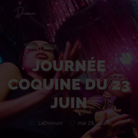
Journée coquine du
23 juin
JOURNÉE
COQUINE DU 23
JUIN
LeDivinum
mai 28, 2024