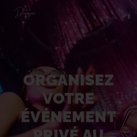
Organisez votre
événement privé au
Divinum
ORGANISEZ
VOTRE
ÉVÉNEMENT
PRIVÉ AU