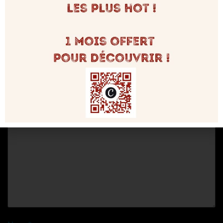
Laisser un commentaire
Votre adresse e-mail ne sera pas publiée.
Les champs
obligatoires sont indiqués avec
*
Commentaire
*