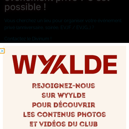
possible !
Vous cherchez un lieu pour organiser votre événement
privé (anniversaire, soirée, EVJF / EVJG…) ?
Contactez le Divinum !
Date : Selon disponibilités
Infos : 07 81 27 61 69
Tags :
Soirées
Partagez ça sur :