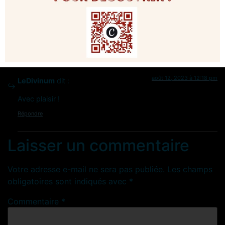
Oh top…
Au plaisir de ce rencontrer…
Répondre
août 12, 2023 à 12:18 pm
LeDivinum
dit :
Avec plaisir !
Répondre
Laisser un commentaire
Votre adresse e-mail ne sera pas publiée.
Les champs
obligatoires sont indiqués avec
*
Commentaire
*