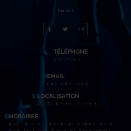
Contact
TÉLÉPHONE
07.81.27.61.69
EMAIL
contact@ledivinum.fr
LOCALISATION
880 Rte de Feurs, 42110 Civens
HORAIRES
jeudi : 14h–minuit vendredi : 14h–5h samedi : 14h–5h
dimanche : 14h–minuit veille de jour férié : 20h–5h