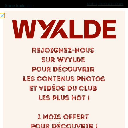
août 12, 2023 à 11:32 am
Anne lucie
dit :
Sympa pzrci pour votre retour. Cool .. je vais venir ds l.après-
midi, contraintes pour cette soirée. Qui j vous en remercie de
votre invitation mais q j n peux honorer.
Une prochaine.. j’espère.
Je vous contact à votre ouverture. Merci
A.lucie
Répondre
août 12, 2023 à 12:16 pm
LeDivinum
dit :
Oui à tout à l’heure !
Répondre
août 12, 2023 à 11:37 am
Anne lucie
dit :
Retour rapide, sympathique , cool .. merci a vous …