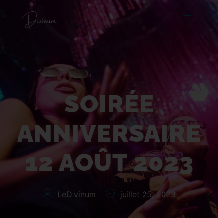
Soirée Anniversaire 12
août 2023
SOIRÉE
ANNIVERSAIRE
12 AOÛT 2023
LeDivinum
juillet 25, 2023