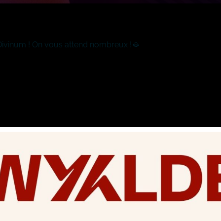
Divinum ! On vous attend nombreux !🫦
Partagez