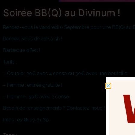
Soirée BB(Q) au Divinum !
Rendez-vous le Vendredi 6 Septembre pour une BB(Q)
au 
Rendez-Vous de 20h à 5h !
Barbecue offert !
Tarifs :
– Couple : 20€ avec 4 conso ou 30€ avec une bouteille
– Femme : entrée gratuite !
– Homme : 50€ avec 2 conso
Besoin de renseignements ? Contactez-nous !
Infos : 07 81 27 61 69