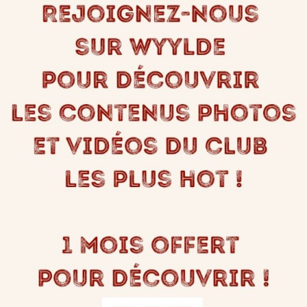
e au Club pour voir comment ça se passe quelle soirée vous nous
votre choix, mais sinon la soirée initiations est parfaitement adapt
ree-initiations-au-libertinage-au-divinum-2/