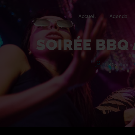
Accueil
Agenda
Soirée BBQ au Div
SOIRÉE BBQ 
LeDivinum