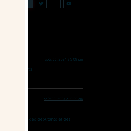
août 22, 2024 à 5:09 pm
 suggérer. Merci
août 29, 2024 à 10:20 am
ée car elle mixe des débutants et des