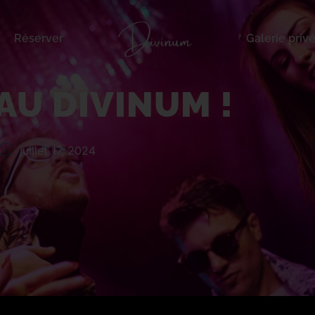
Réserver
Galerie priv
inum !
AU DIVINUM !
juillet 17, 2024