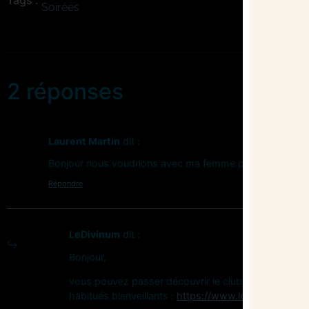
Tags :
Soirées
2 réponses
Laurent Martin
dit :
Bonjour nous voudrions avec ma femme passer une soiré
Répondre
LeDivinum
dit :
Bonjour,
vous pouvez passer découvrir le club à la soirée de 
habitués bienveillants :
https://www.ledivinum.fr/soi