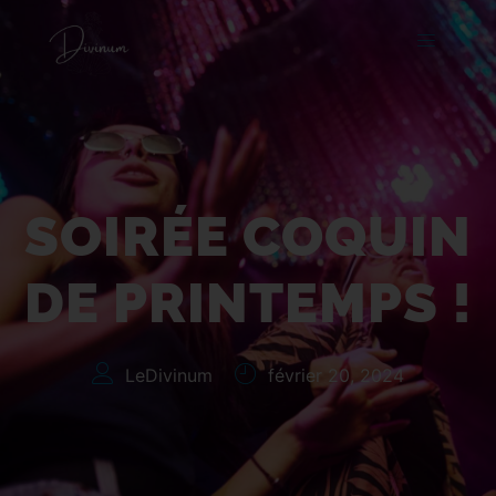
Soirée Coquin de
Printemps !
SOIRÉE COQUIN
DE PRINTEMPS !
LeDivinum
février 20, 2024