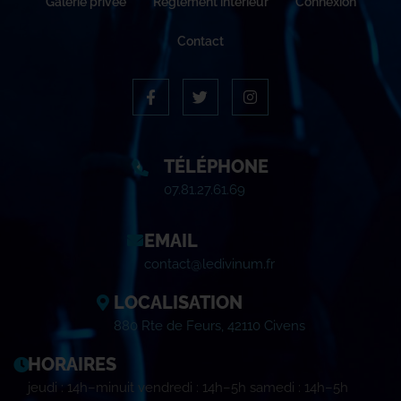
Galerie privée
Règlement intérieur
Connexion
Contact
TÉLÉPHONE
07.81.27.61.69
EMAIL
contact@ledivinum.fr
LOCALISATION
880 Rte de Feurs, 42110 Civens
HORAIRES
jeudi : 14h–minuit vendredi : 14h–5h samedi : 14h–5h