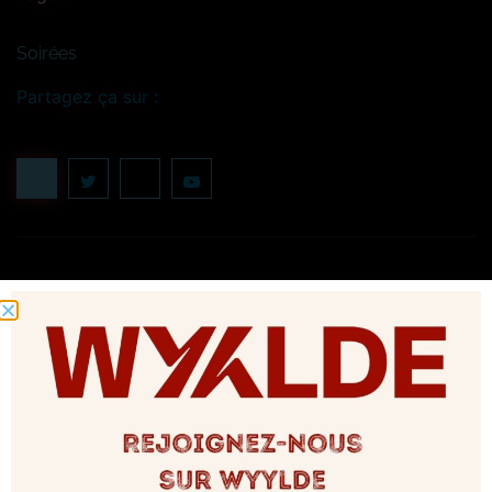
Soirées
Partagez ça sur :
2 réponses
mars 13, 2024 à 10:17 pm
Pascal
dit :
Bonsoir est ce que l’entrée avec baskets est accepté dans
votre établissement ? Cordialement Pascal
Répondre