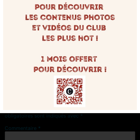
mars 14, 2024 à 7:38 am
LeDivinum
dit :
Bonjour Pascal,
l’entrée n’est pas possible en basket. Concernant la tenue
en général, nous demandons aux hommes de porter une
chemise, c’est pratique ça se déboutonne laisse entrevoir
de jolis torses pour ces dames. Et pour les femmes, une
jupe ou une tenue sexy fait toujours son petit effet.
Répondre
Laisser un commentaire
Votre adresse e-mail ne sera pas publiée.
Les champs
obligatoires sont indiqués avec
*
Commentaire
*