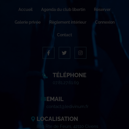
Accueil
Agenda du club libertin
Réserver
Galerie privée
Règlement intérieur
Connexion
Contact
TÉLÉPHONE
07.81.27.61.69
EMAIL
contact@ledivinum.fr
LOCALISATION
880 Rte de Feurs, 42110 Civens