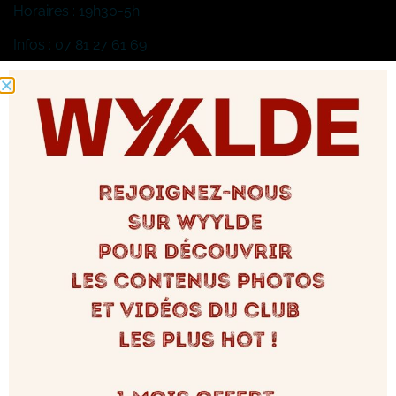
Horaires : 19h30-5h
Infos : 07 81 27 61 69
Tags :
Soirées
Partagez ça sur :
Laisser un commentaire
Votre adresse e-mail ne sera pas publiée.
Les champs
obligatoires sont indiqués avec
*