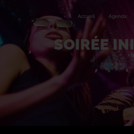
Accueil
Agenda
Soirée Initiations !
SOIRÉE IN
LeDivinum