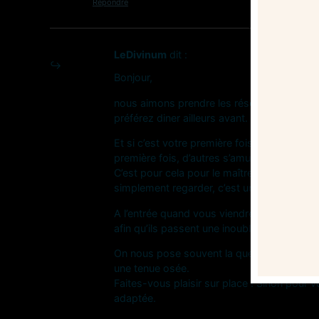
Répondre
LeDivinum
dit :
Bonjour,
nous aimons prendre les réservations afin 
préférez diner ailleurs avant.
Et si c’est votre première fois, sachez qu’
première fois, d’autres s’amusent directem
C’est pour cela pour le maître mot chez nou
simplement regarder, c’est une forme de pla
A l’entrée quand vous viendrez, signalez-no
afin qu’ils passent une inoubliable soirée…
On nous pose souvent la question, nous avon
une tenue osée.
Faites-vous plaisir sur place ! Sinon pou
adaptée.