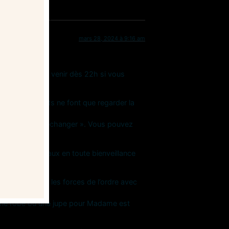
mars 28, 2024 à 9:16 am
s pouvez aussi venir dès 22h si vous
is nos débutants ne font que regarder la
s nécessaire « d’échanger ». Vous pouvez
uide les nouveaux en toute bienveillance
e contrôlé par les forces de l’ordre avec
 une robe ou une jupe pour Madame est