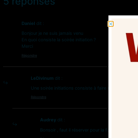
5 réponses
Daniel
dit :
Bonjour je ne suis jamais venu
En quoi consiste la soirée initiation ?
Merci
Répondre
LeDivinum
dit :
Une soirée initiations consiste à faire rencontrer 
Répondre
Audrey
dit :
Bonsoir , faut il réserver pour la formule coupl