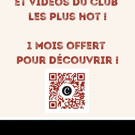
de connaître la bonne quantité de repas à préparer. Cependant vou
il faut prendre son temps quand on débute dans le libertinage. Parfo
ent, chacun a son rythme.
s est « Tout est possible mais rien n’est obligatoire ». Il n’est pa
isir.
us que c’est la première fois dans un club. Chez nous on initie et g
s bien un vestiaire, nul besoin d’arriver dévêtu avec le risque d’êtr
r vous donner une idée, une chemise pour un homme c’est parfait et