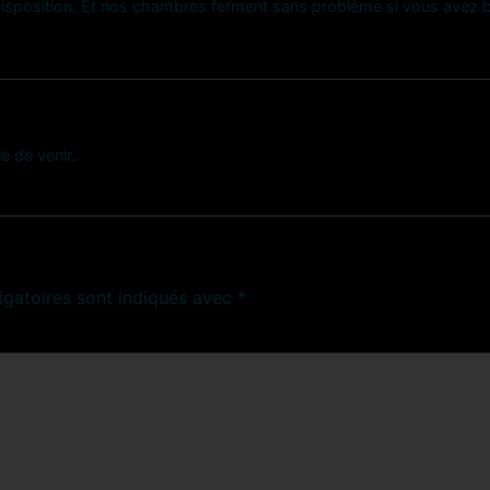
isposition. Et nos chambres ferment sans problème si vous avez be
 de venir.
igatoires sont indiqués avec
*