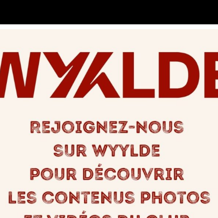
des nouveaux et des libertins afin que chacun s’amuse ou pose toute
e , notamment pour le repas ? Pouvons nous venir plus tard ?