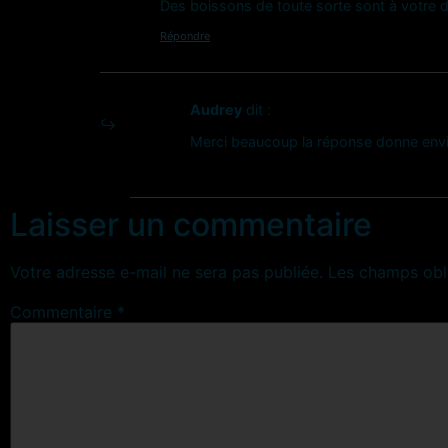
Des boissons de toute sorte sont à votre d
Répondre
Audrey
dit :
Merci beaucoup la réponse donne envie
Laisser un commentaire
Votre adresse e-mail ne sera pas publiée.
Les champs obl
Commentaire
*