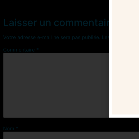
Laisser un commentaire
Votre adresse e-mail ne sera pas publiée.
Les champs obl
Commentaire
*
Nom
*