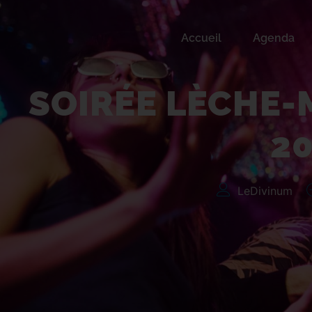
Accueil
Agenda
Soirée lèche-moi
SOIRÉE LÈCHE-
2
LeDivinum