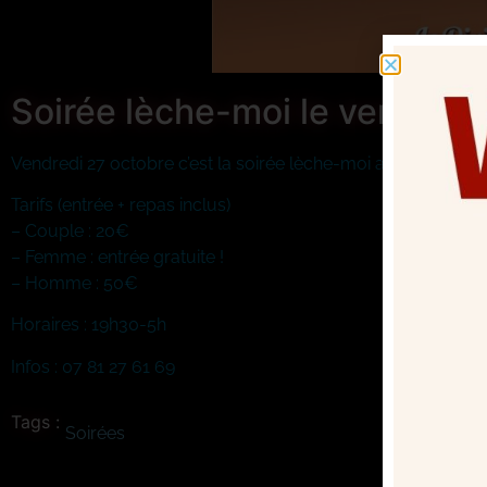
Soirée lèche-moi le vendredi
Vendredi 27 octobre c’est la soirée lèche-moi au Divinum !
Tarifs (entrée + repas inclus)
– Couple : 20€
– Femme : entrée gratuite !
– Homme : 50€
Horaires : 19h30-5h
Infos : 07 81 27 61 69
Tags :
Soirées