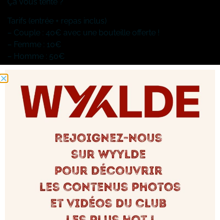
Ça vous tente ?
Tarifs (entrée + repas inclus)
– Couple : 40€ avec une bouteille offerte !
– Femme : 10€
– Homme : 50€
Soft drinks à volonté
Infos : 07 81 27 61 69
Tags :
Soirées
Partagez ça sur :