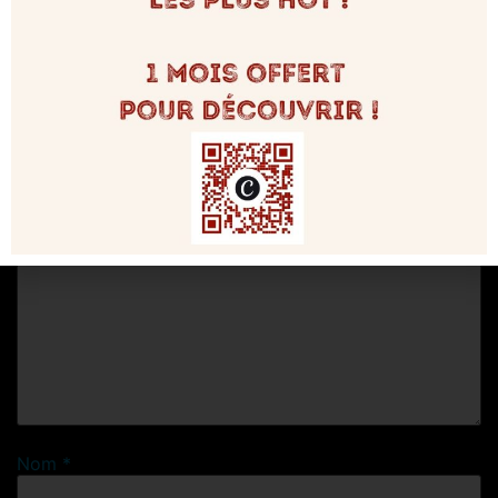
Laisser un commentaire
Votre adresse e-mail ne sera pas publiée.
Les champs
obligatoires sont indiqués avec
*
Commentaire
*
Nom
*