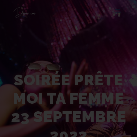
Soirée Prête moi ta
femme 23 septembre
2023
SOIRÉE PRÊTE
MOI TA FEMME
23 SEPTEMBRE
2023