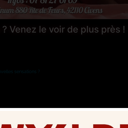
? Venez le voir de plus près !
velles sensations ?