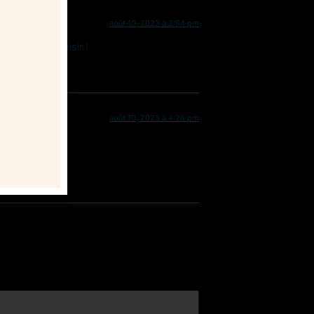
août 10, 2023 à 2:54 pm
aites-vous plaisir !
août 10, 2023 à 4:28 pm