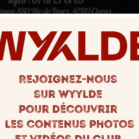
es sensations ? Testez les Ven
reux(ses) !
Partagez