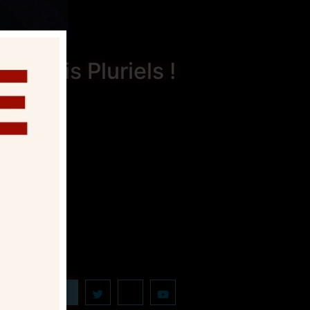
dredis Pluriels !
 ça sur :