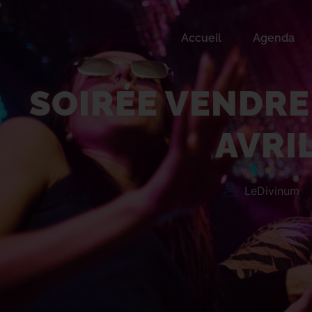
Accueil
Agenda
Soirée Vendredis P
SOIRÉE VENDRE
AVRI
LeDivinum