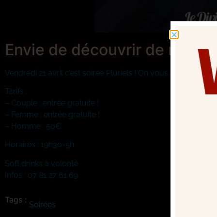
Envie de découvrir de nouvell
Vendredi 21 avril c’est soirée Pluriels ! On vous attend nomb
Tarifs :
– Couple : entrée gratuite !
– Femme : entrée gratuite !
– Homme : 50€
Horaires : 19h30-5h
Soft drinks à volonté
Infos : 07 81 27 61 69
Tags :
Soirées