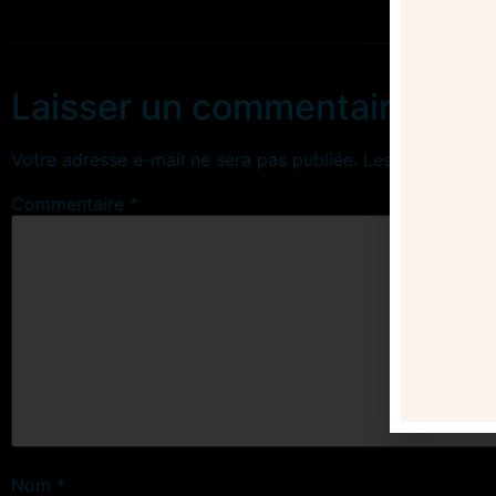
Laisser un commentaire
Votre adresse e-mail ne sera pas publiée.
Les champs obl
Commentaire
*
Nom
*