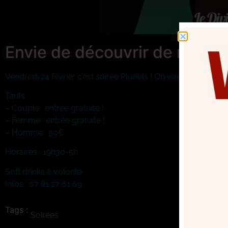
Envie de découvrir de nouvell
Vendredi 24 février c’est soirée Pluriels ! On vous attend no
Tarifs :
– Couple : entrée gratuite !
– Femme : entrée gratuite !
– Homme : 50€
Horaires : 19h30-5h
Soft drinks à volonté
Infos : 07 81 27 61 69
Tags :
Soirées