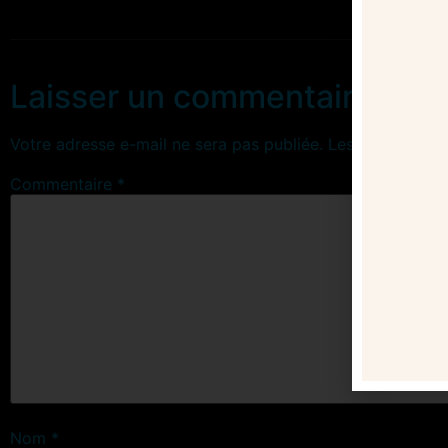
Laisser un commentaire
Votre adresse e-mail ne sera pas publiée.
Les champs obl
Commentaire
*
Nom
*