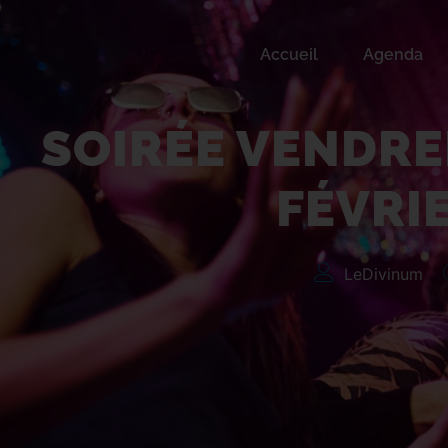
Accueil
Agenda
Soirée Vendredis P
SOIRÉE VENDRE
FÉVRI
LeDivinum