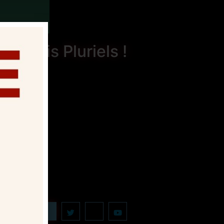
dredis Pluriels !
 ça sur :