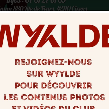
es sensations ? Testez les Ven
mbreux(ses) !
Partagez